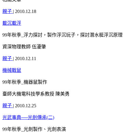
親子
|
2010.12.18
載沉載浮
99年秋季_浮力探討，製作浮沉玩子，探討潛水艇浮沉原理
資深物理教師 伍瀀肇
親子
|
2010.12.11
機械戰鼠
99年秋季_機器鼠製作
臺師大機電科技學系教授 陳美勇
親子
|
2010.12.25
光武事典──光劍傳承(二)
99年秋季_光劍製作、光劍表演