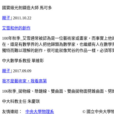
國寶級光劍鑄造大師 馬可多
親子
|
2011.10.22
艾雪和他的創作
100年秋季_艾雪通常被認為是一位藝術家或畫家，而事實上
在，還是有數學界的人把他歸類為數學家，也繼續有人在數學
獨特而難以理解的創作，很可能就像梵谷的作品一樣，必須等
中大數學系教授 單維彰
親子
|
2017.09.09
我不是藝術家，我看高第
106秋季_拋物線、懸鏈線、雙曲面、雙曲拋物面劈錐曲面、
中大科教主任 朱慶琪
友情連結：
中央大學物理系
© 國立中央大學物理演示實驗室 Al