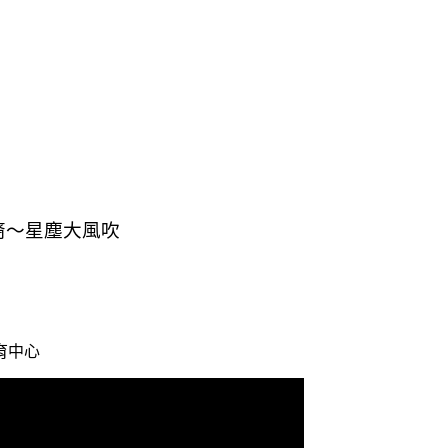
裔～星塵大風吹
育中心